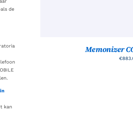
GEKO
aar
WOR
als de
OP
DE
PROD
ratoria
Memonizer C
€
883.
elefoon
MOBILE
len.
in
it kan