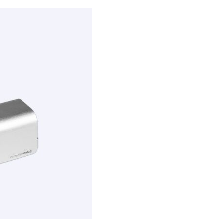
tot
€3,263.00
UICK VIEW
UCT
T
DERE
TIES.
E