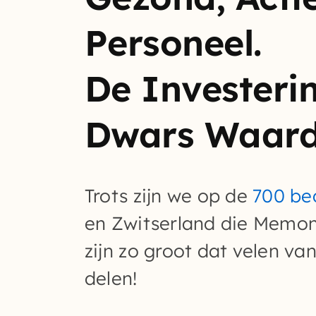
Personeel.
De Investeri
Dwars Waard
Trots zijn we op de
700 be
en Zwitserland die Memon-
zijn zo groot dat velen va
delen!