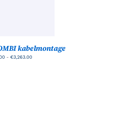
ZEN
DEN
UCTPAGINA
OMBI kabelmontage
Prijsklasse:
00
-
€
3,263.00
€883.00
tot
€3,263.00