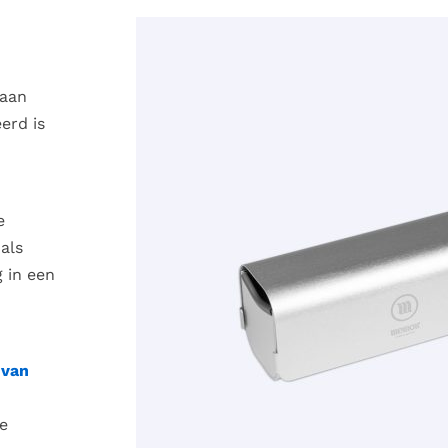
 aan
erd is
e
als
 in een
DIT
OPTIES SELECTEREN
/
Q
PROD
HEEF
MEER
 van
VARIA
DEZE
OPTI
e
KAN