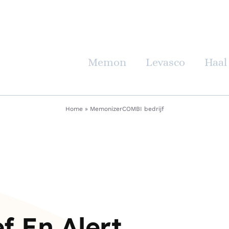
Memon
Levasco
Haal 
Home
»
MemonizerCOMBI bedrijf
f En Alert