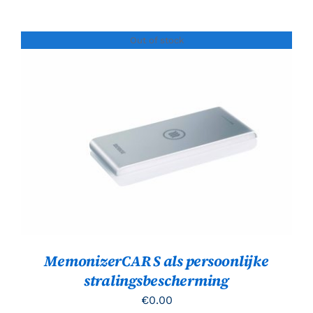
Out of stock
Gewaardeerd
DETAILS
5.00
uit 5
MemonizerCAR S als persoonlijke
stralingsbescherming
€
0.00