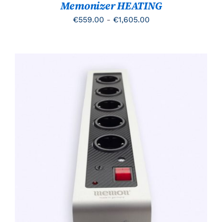
Memonizer HEATING
WORDEN
OP
Prijsklasse:
€
559.00
-
€
1,605.00
DE
PRODUCTPAGINA
€559.00
tot
€1,605.00
TOEVOEGEN AAN WINKELWAGEN
/
DETAILS