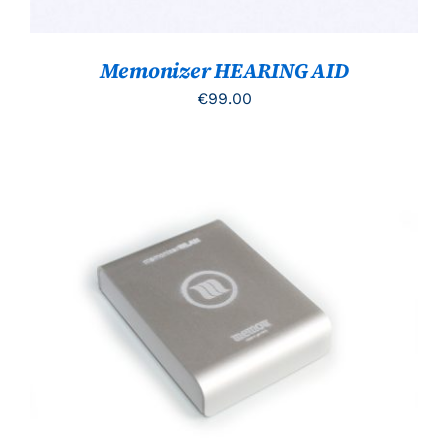
Memonizer HEARING AID
€
99.00
TOEVOEGEN AAN WINKELWAGEN
/
DETAILS