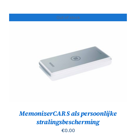
Out of stock
Gewaardeerd
DETAILS
5.00
uit 5
MemonizerCAR S als persoonlijke
stralingsbescherming
€
0.00