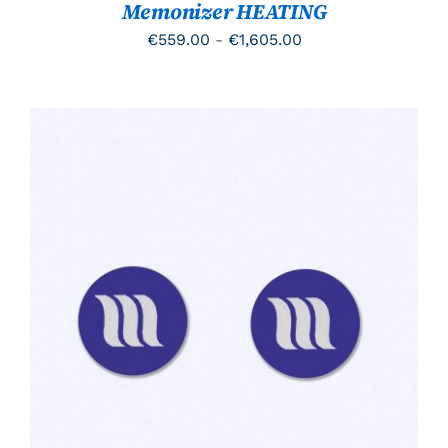
Memonizer HEATING
WORDEN
OP
Prijsklasse:
€
559.00
-
€
1,605.00
DE
PRODUCTPAGINA
€559.00
tot
€1,605.00
TOEVOEGEN AAN WINKELWAGEN
/
DETAILS