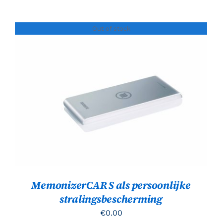
Out of stock
Gewaardeerd
DETAILS
5.00
uit 5
MemonizerCAR S als persoonlijke
stralingsbescherming
€
0.00