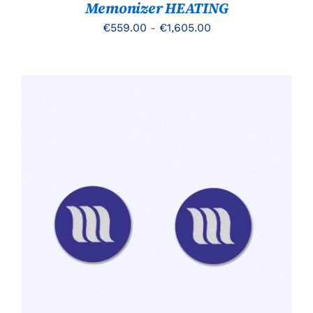
Memonizer HEATING
WORDEN
OP
Prijsklasse:
€
559.00
-
€
1,605.00
DE
PRODUCTPAGINA
€559.00
tot
€1,605.00
TOEVOEGEN AAN WINKELWAGEN
/
DETAILS