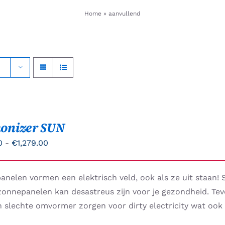
Home
»
aanvullend
onizer SUN
Prijsklasse:
0
-
€
1,279.00
€379.00
tot
nelen vormen een elektrisch veld, ook als ze uit staan!
S
€1,279.00
zonnepanelen kan desastreus zijn voor je gezondheid. Te
n slechte omvormer zorgen voor dirty electricity wat oo