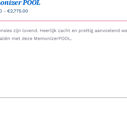
onizer POOL
Prijsklasse:
0
-
€
2,775.00
€883.00
tot
nsies zijn lovend. Heerlijk zacht en prettig aanvoelend 
€2,775.00
aliën met deze MemonizerPOOL.