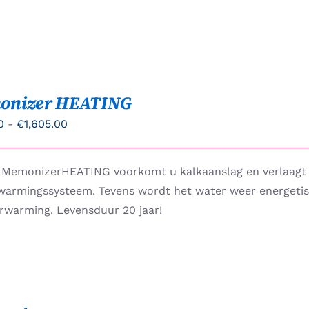
onizer HEATING
Prijsklasse:
0
-
€
1,605.00
€559.00
tot
 MemonizerHEATING voorkomt u kalkaanslag en verlaagt
€1,605.00
warmingssysteem. Tevens wordt het water weer energetisc
erwarming. Levensduur 20 jaar!