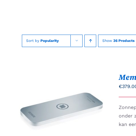
Skip
to
content
Sort by
Popularity
Show
36 Products
Mem
€
379.0
Zonnepa
Gewaardeerd
DIT
OPTIES SELECTEREN
/
5.00
uit 5
PRODUCT
onder 
QUICK VIEW
HEEFT
kan ee
MEERDERE
VARIATIES.