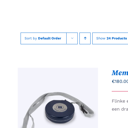
Skip
to
content
Sort by
Default Order
Show
24 Products
Mem
€
180.0
Flinke 
TOEVOEGEN AAN
een dr
WINKELWAGEN
/
QUICK
VIEW