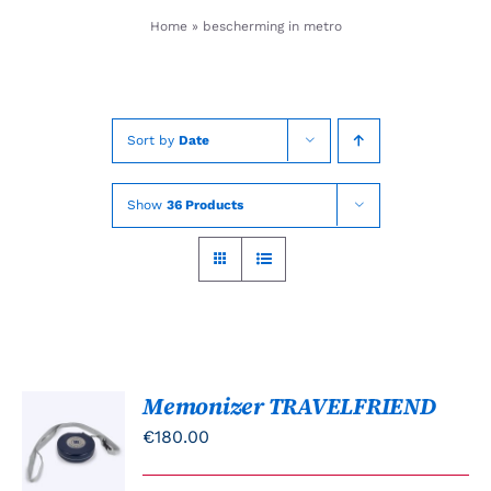
Skip
Home
»
bescherming in metro
to
content
Sort by
Date
Show
36 Products
Memonizer TRAVELFRIEND
TOEVOEGEN
AAN
€
180.00
WINKELWAGEN
/