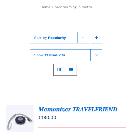
Skip
Home
»
bescherming in metro
to
content
Sort by
Popularity
Show
12 Products
Memonizer TRAVELFRIEND
TOEVOEGEN
AAN
€
180.00
WINKELWAGEN
/