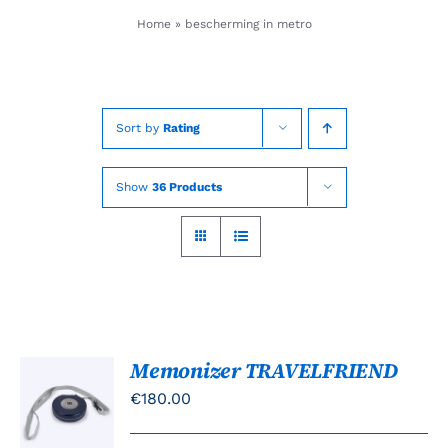
Skip
Home
»
bescherming in metro
to
content
Sort by
Rating
Show
36 Products
Memonizer TRAVELFRIEND
TOEVOEGEN
AAN
€
180.00
WINKELWAGEN
/