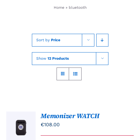
Skip
Home
»
bluetooth
to
content
Sort by
Price
Show
12 Products
Memonizer WATCH
TOEVOEGEN
AAN
€
108.00
WINKELWAGEN
/