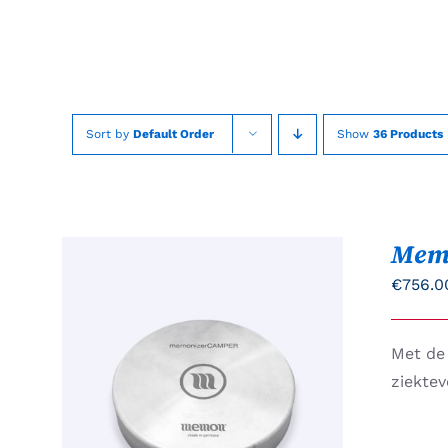
Skip
to
content
Sort by
Default Order
Show
36 Products
Mem
€
756.0
Met de
TOEVOEGEN AAN
ziekte
WINKELWAGEN
/
QUICK
VIEW