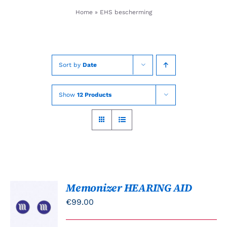
Skip
Home
»
EHS bescherming
to
content
Sort by
Date
Show
12 Products
Memonizer HEARING AID
TOEVOEGEN
AAN
€
99.00
WINKELWAGEN
/