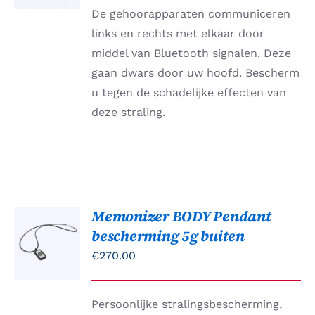
DETAILS
De gehoorapparaten communiceren
links en rechts met elkaar door
middel van Bluetooth signalen. Deze
gaan dwars door uw hoofd. Bescherm
u tegen de schadelijke effecten van
deze straling.
Memonizer BODY Pendant
Gewaardeerd
TOEVOEGEN
bescherming 5g buiten
4.00
uit 5
AAN
WINKELWAGEN
€
270.00
/
DETAILS
Persoonlijke stralingsbescherming,