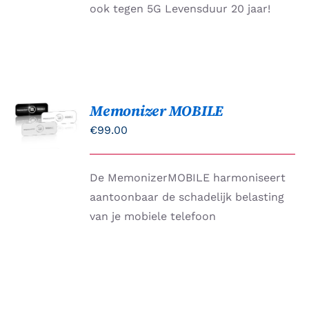
ook tegen 5G Levensduur 20 jaar!
Memonizer MOBILE
Gewaardeerd
OPTIES
5.00
uit 5
SELECTEREN
€
99.00
DIT
/
PRODUCT
DETAILS
HEEFT
De MemonizerMOBILE harmoniseert
MEERDERE
VARIATIES.
aantoonbaar de schadelijk belasting
DEZE
van je mobiele telefoon
OPTIE
KAN
GEKOZEN
WORDEN
OP
DE
PRODUCTPAGINA