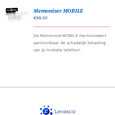
Memonizer MOBILE
Gewaardeerd
OPTIES
5.00
uit 5
SELECTEREN
€
99.00
DIT
/
PRODUCT
DETAILS
HEEFT
De MemonizerMOBILE harmoniseert
MEERDERE
VARIATIES.
aantoonbaar de schadelijk belasting
DEZE
van je mobiele telefoon
OPTIE
KAN
GEKOZEN
WORDEN
OP
DE
PRODUCTPAGINA