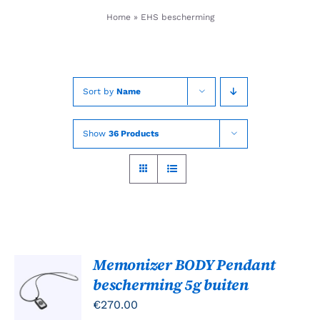
Skip
Home
»
EHS bescherming
to
content
Sort by
Name
Show
36 Products
Memonizer BODY Pendant
Gewaardeerd
TOEVOEGEN
bescherming 5g buiten
4.00
uit 5
AAN
WINKELWAGEN
€
270.00
/