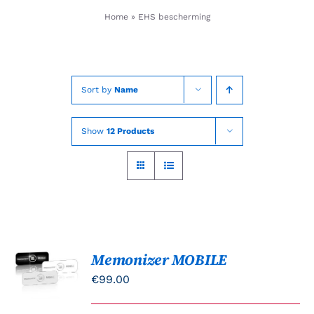
Skip
Home
»
EHS bescherming
to
content
Sort by
Name
Show
12 Products
Memonizer MOBILE
Gewaardeerd
OPTIES
5.00
uit 5
SELECTEREN
€
99.00
DIT
/
PRODUCT
DETAILS