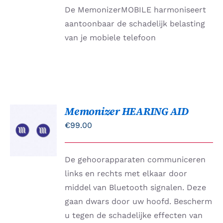
HEEFT
De MemonizerMOBILE harmoniseert
MEERDERE
VARIATIES.
aantoonbaar de schadelijk belasting
DEZE
van je mobiele telefoon
OPTIE
KAN
GEKOZEN
WORDEN
OP
DE
PRODUCTPAGINA
Memonizer HEARING AID
TOEVOEGEN
AAN
€
99.00
WINKELWAGEN
/
DETAILS
De gehoorapparaten communiceren
links en rechts met elkaar door
middel van Bluetooth signalen. Deze
gaan dwars door uw hoofd. Bescherm
u tegen de schadelijke effecten van