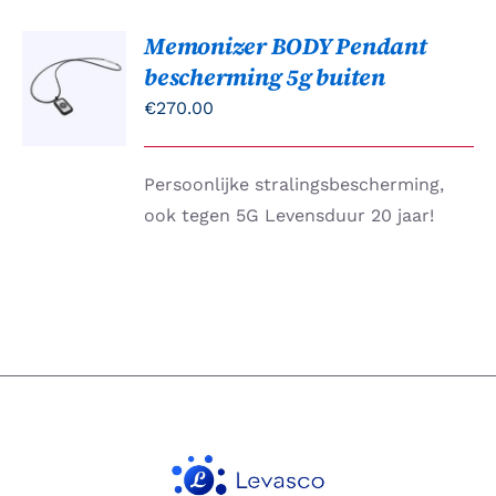
Memonizer BODY Pendant
Gewaardeerd
TOEVOEGEN
bescherming 5g buiten
4.00
uit 5
AAN
WINKELWAGEN
€
270.00
/
DETAILS
Persoonlijke stralingsbescherming,
ook tegen 5G Levensduur 20 jaar!