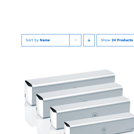
Skip
to
content
Sort by
Name
Show
24 Products
DIT
OPTIES SELECTEREN
/
QUICK VIEW
PRODUCT
HEEFT
MEERDERE
VARIATIES.