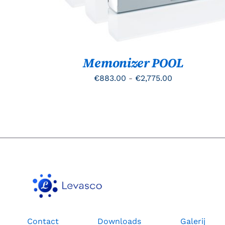
DEZE
OPTIE
KAN
GEKOZEN
WORDEN
OP
Memonizer POOL
DE
PRODUCTPAGINA
Prijsklasse:
€
883.00
-
€
2,775.00
€883.00
tot
€2,775.00
Contact
Downloads
Galerij