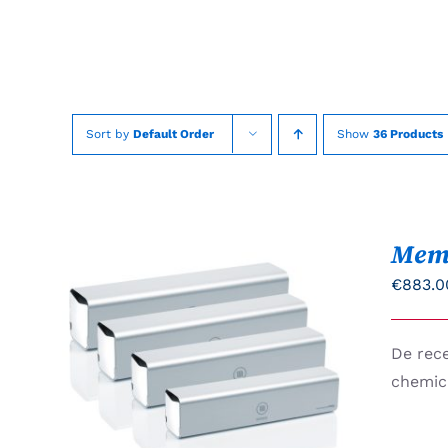
Skip
to
content
Sort by
Default Order
Show
36 Products
Mem
€
883.0
DIT
De rece
OPTIES SELECTEREN
/
PRODUCT
QUICK VIEW
chemic
HEEFT
MEERDERE
VARIATIES.
DEZE