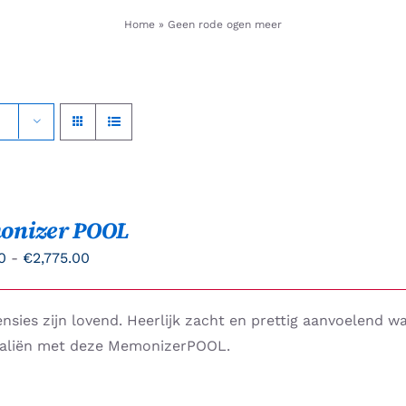
Home
»
Geen rode ogen meer
onizer POOL
Prijsklasse:
0
-
€
2,775.00
€883.00
tot
nsies zijn lovend. Heerlijk zacht en prettig aanvoelend 
€2,775.00
aliën met deze MemonizerPOOL.