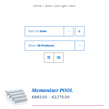
Skip
Home
»
Geen rode ogen meer
to
content
Sort by
Date
Show
36 Products
Memonizer POOL
OPTIES
SELECTEREN
Prijsklasse:
€
883.00
-
€
2,775.00
DIT
/
€883.00
PRODUCT
DETAILS
HEEFT