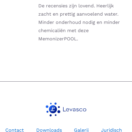
tot
MEERDERE
De recensies zijn lovend. Heerlijk
€2,775.00
VARIATIES.
zacht en prettig aanvoelend water.
DEZE
Minder onderhoud nodig en minder
OPTIE
KAN
chemicaliën met deze
GEKOZEN
MemonizerPOOL.
WORDEN
OP
DE
PRODUCTPAGINA
Contact
Downloads
Galerij
Juridisch