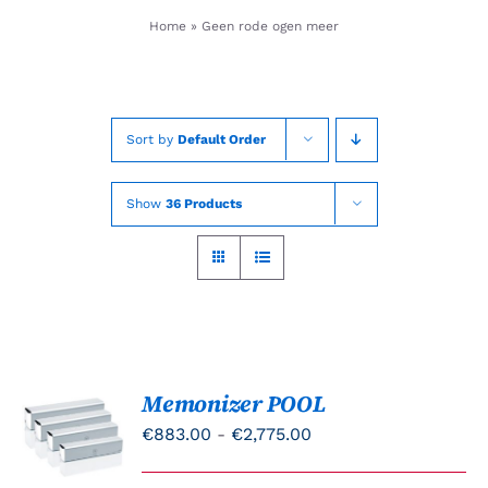
Skip
Home
»
Geen rode ogen meer
to
content
Sort by
Default Order
Show
36 Products
Memonizer POOL
OPTIES
SELECTEREN
Prijsklasse:
€
883.00
-
€
2,775.00
DIT
/
€883.00
PRODUCT
DETAILS
HEEFT