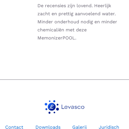
tot
MEERDERE
De recensies zijn lovend. Heerlijk
€2,775.00
VARIATIES.
zacht en prettig aanvoelend water.
DEZE
Minder onderhoud nodig en minder
OPTIE
KAN
chemicaliën met deze
GEKOZEN
MemonizerPOOL.
WORDEN
OP
DE
PRODUCTPAGINA
Contact
Downloads
Galerij
Juridisch