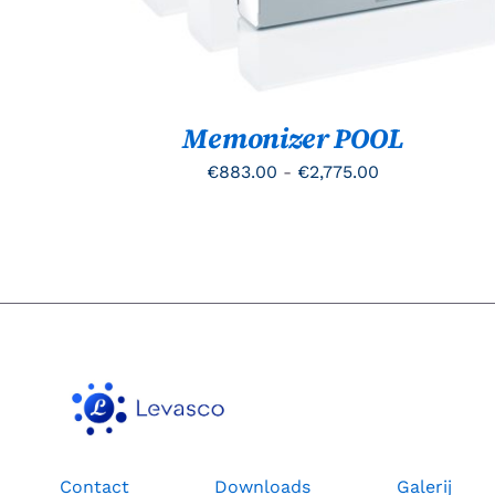
DEZE
OPTIE
KAN
GEKOZEN
WORDEN
OP
Memonizer POOL
DE
PRODUCTPAGINA
Prijsklasse:
€
883.00
-
€
2,775.00
€883.00
tot
€2,775.00
Contact
Downloads
Galerij