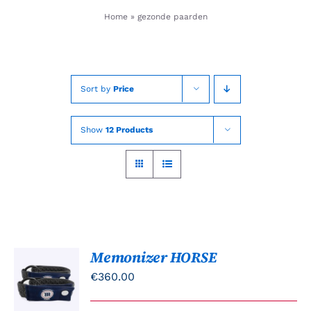
Skip
Home
»
gezonde paarden
to
content
Sort by
Price
Show
12 Products
Memonizer HORSE
TOEVOEGEN
AAN
€
360.00
WINKELWAGEN
/