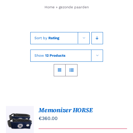
Skip
Home
»
gezonde paarden
to
content
Sort by
Rating
Show
12 Products
Memonizer HORSE
TOEVOEGEN
AAN
€
360.00
WINKELWAGEN
/