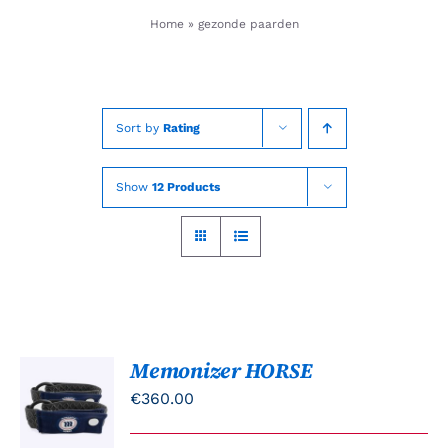
Skip
Home
»
gezonde paarden
to
content
Sort by
Rating
Show
12 Products
Memonizer HORSE
TOEVOEGEN
AAN
€
360.00
WINKELWAGEN
/