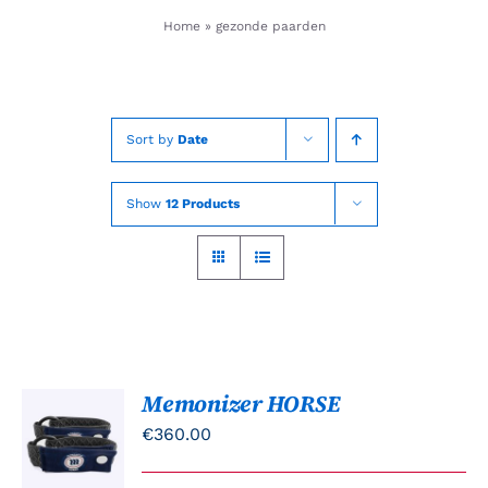
Skip
Home
»
gezonde paarden
to
content
Sort by
Date
Show
12 Products
Memonizer HORSE
TOEVOEGEN
AAN
€
360.00
WINKELWAGEN
/