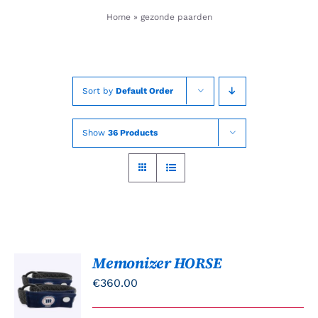
Skip
Home
»
gezonde paarden
to
content
Sort by
Default Order
Show
36 Products
Memonizer HORSE
TOEVOEGEN
AAN
€
360.00
WINKELWAGEN
/