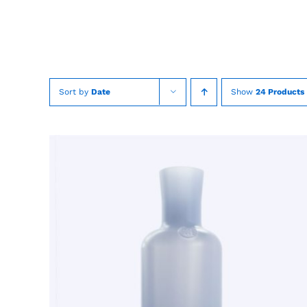
Skip
to
content
Sort by
Date
Show
24 Products
TOEVOEGEN AAN WINKELWAGEN
/
QUICK
VIEW