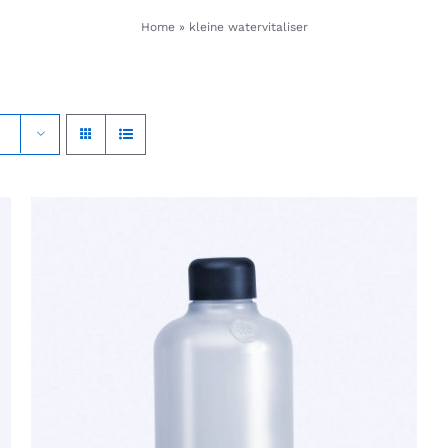
Home
»
kleine watervitaliser
TOEVOEGEN AAN WINKELWAGEN
/
QUICK
VIEW