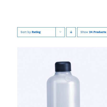
Skip
to
content
Sort by
Rating
Show
24 Products
TOEVOEGEN AAN WINKELWAGEN
/
QUICK
VIEW