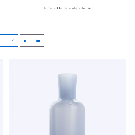
Home
»
kleine watervitaliser
TOEVOEGEN AAN WINKELWAGEN
/
QUICK
VIEW