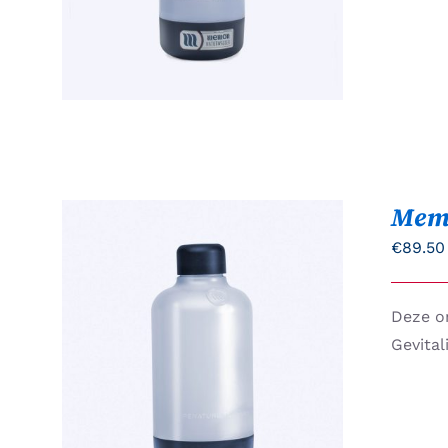
Mem
€
89.50
Deze on
TOEVOEGEN AAN
Gevital
WINKELWAGEN
/
QUICK
VIEW