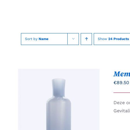
Skip
to
content
Sort by
Name
Show
24 Products
Mem
€
89.50
Deze on
TOEVOEGEN AAN
Gevital
WINKELWAGEN
/
QUICK
VIEW