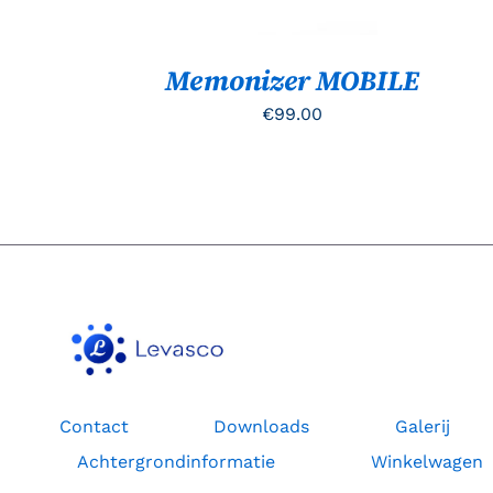
OPTIE
KAN
GEKOZEN
Memonizer MOBILE
WORDEN
OP
€
99.00
DE
PRODUCTPAGINA
Contact
Downloads
Galerij
Achtergrondinformatie
Winkelwagen