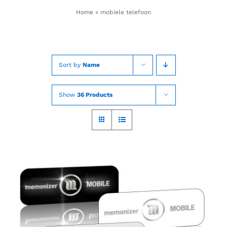
Skip
Home
»
mobiele telefoon
to
content
Sort by
Name
Show
36 Products