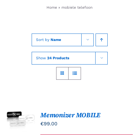
Skip
Home
»
mobiele telefoon
to
content
Sort by
Name
Show
24 Products
Memonizer MOBILE
Gewaardeerd
OPTIES
5.00
uit 5
SELECTEREN
€
99.00
DIT
/
PRODUCT
DETAILS