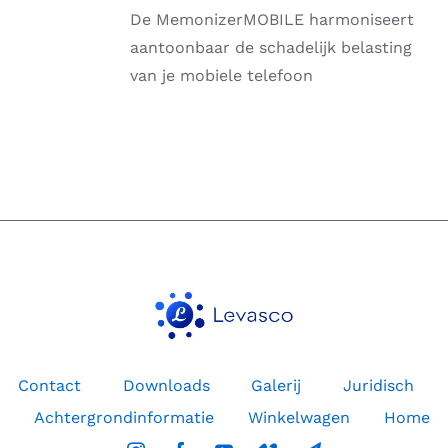
HEEFT
De MemonizerMOBILE harmoniseert
MEERDERE
VARIATIES.
aantoonbaar de schadelijk belasting
DEZE
van je mobiele telefoon
OPTIE
KAN
GEKOZEN
WORDEN
OP
DE
PRODUCTPAGINA
Contact
Downloads
Galerij
Juridisch
Achtergrondinformatie
Winkelwagen
Home