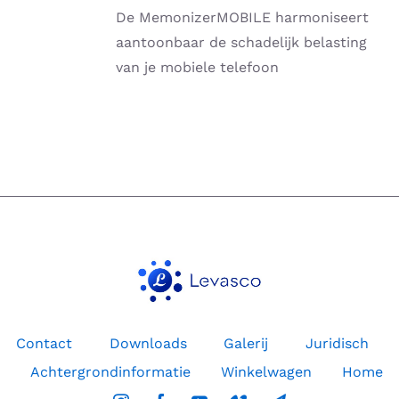
HEEFT
De MemonizerMOBILE harmoniseert
MEERDERE
VARIATIES.
aantoonbaar de schadelijk belasting
DEZE
van je mobiele telefoon
OPTIE
KAN
GEKOZEN
WORDEN
OP
DE
PRODUCTPAGINA
Contact
Downloads
Galerij
Juridisch
Achtergrondinformatie
Winkelwagen
Home