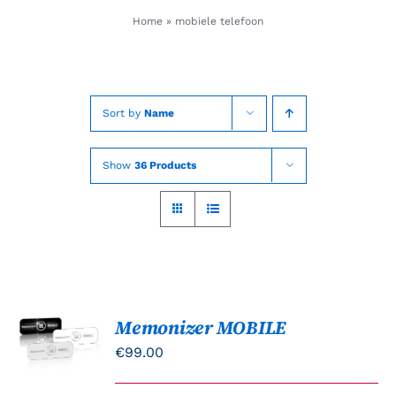
Skip
Home
»
mobiele telefoon
to
content
Sort by
Name
Show
36 Products
Memonizer MOBILE
Gewaardeerd
OPTIES
5.00
uit 5
SELECTEREN
€
99.00
DIT
/
PRODUCT
DETAILS