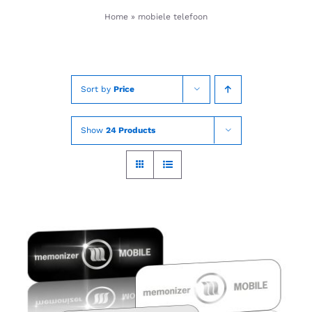
Skip
Home
»
mobiele telefoon
to
content
Sort by
Price
Show
24 Products