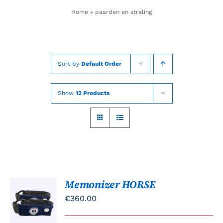
Skip
Home
»
paarden en straling
to
content
Sort by
Default Order
Show
12 Products
Memonizer HORSE
TOEVOEGEN
AAN
€
360.00
WINKELWAGEN
/