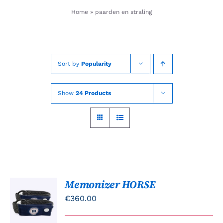
Skip
Home
»
paarden en straling
to
content
Sort by
Popularity
Show
24 Products
Memonizer HORSE
TOEVOEGEN
AAN
€
360.00
WINKELWAGEN
/