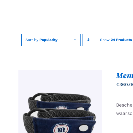
Skip
to
content
Sort by
Popularity
Show
24 Products
Mem
€
360.0
Besche
TOEVOEGEN AAN
waarsch
WINKELWAGEN
/
QUICK
VIEW