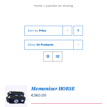
Skip
Home
»
paarden en straling
to
content
Sort by
Price
Show
24 Products
Memonizer HORSE
TOEVOEGEN
AAN
€
360.00
WINKELWAGEN
/