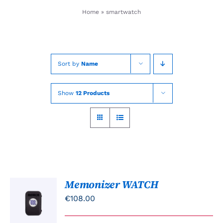
Skip
Home
»
smartwatch
to
content
Sort by
Name
Show
12 Products
Memonizer WATCH
TOEVOEGEN
AAN
€
108.00
WINKELWAGEN
/