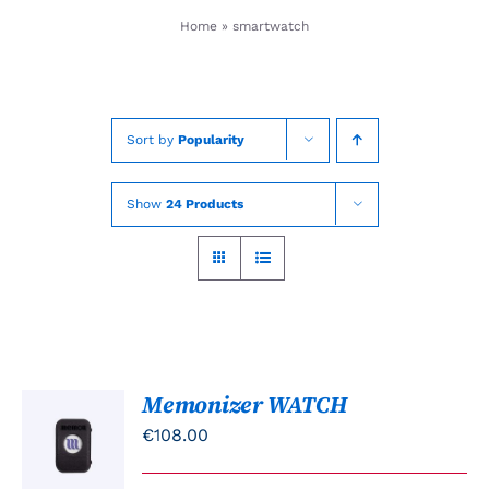
Skip
Home
»
smartwatch
to
content
Sort by
Popularity
Show
24 Products
Memonizer WATCH
TOEVOEGEN
AAN
€
108.00
WINKELWAGEN
/