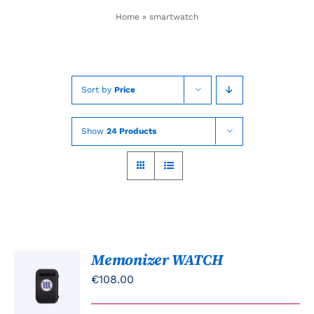
Skip
Home
»
smartwatch
to
content
Sort by
Price
Show
24 Products
Memonizer WATCH
TOEVOEGEN
AAN
€
108.00
WINKELWAGEN
/