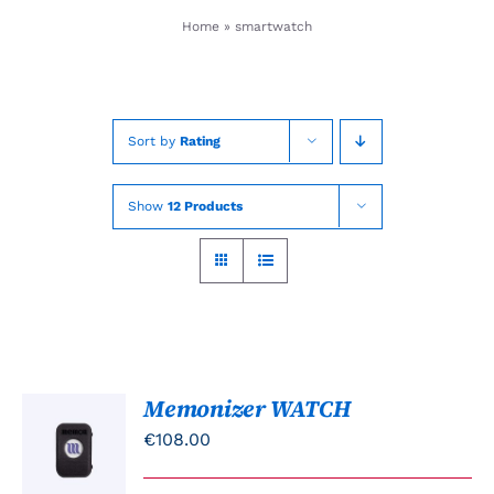
Skip
Home
»
smartwatch
to
content
Sort by
Rating
Show
12 Products
Memonizer WATCH
TOEVOEGEN
AAN
€
108.00
WINKELWAGEN
/