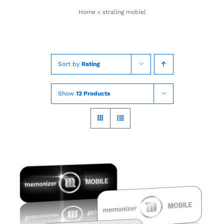
Skip
Home
»
straling mobiel
to
content
Sort by
Rating
Show
12 Products