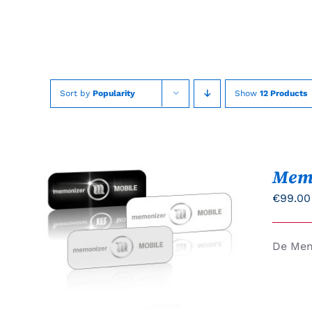
Skip
to
content
Sort by
Popularity
Show
12 Products
Mem
€
99.00
Gewaardeerd
DIT
OPTIES SELECTEREN
/
De Mem
5.00
uit 5
PRODUCT
QUICK VIEW
HEEFT
MEERDERE
VARIATIES.
DEZE