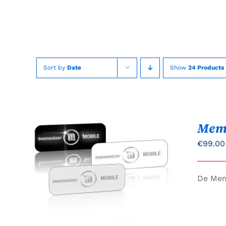
Skip
to
content
Sort by
Date
Show
24 Products
Mem
€
99.00
Gewaardeerd
DIT
OPTIES SELECTEREN
/
De Mem
5.00
uit 5
PRODUCT
QUICK VIEW
HEEFT
MEERDERE
VARIATIES.
DEZE