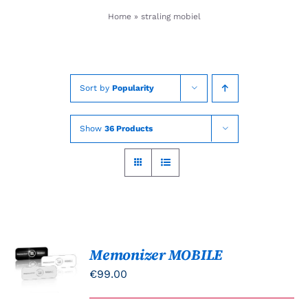
Skip
Home
»
straling mobiel
to
content
Sort by
Popularity
Show
36 Products
Memonizer MOBILE
Gewaardeerd
OPTIES
5.00
uit 5
SELECTEREN
€
99.00
DIT
/
PRODUCT
DETAILS