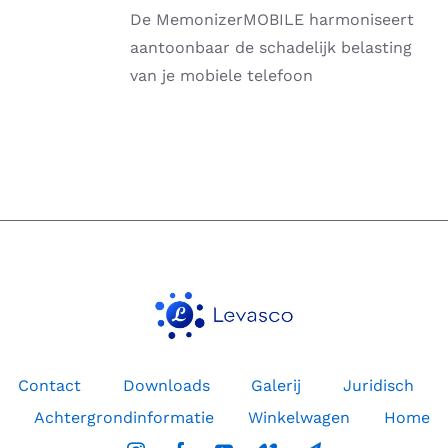
HEEFT
De MemonizerMOBILE harmoniseert
MEERDERE
VARIATIES.
aantoonbaar de schadelijk belasting
DEZE
van je mobiele telefoon
OPTIE
KAN
GEKOZEN
WORDEN
OP
DE
PRODUCTPAGINA
Contact
Downloads
Galerij
Juridisch
Achtergrondinformatie
Winkelwagen
Home