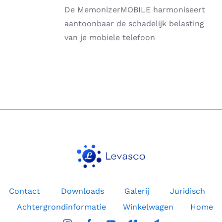
HEEFT
De MemonizerMOBILE harmoniseert
MEERDERE
VARIATIES.
aantoonbaar de schadelijk belasting
DEZE
van je mobiele telefoon
OPTIE
KAN
GEKOZEN
WORDEN
OP
DE
PRODUCTPAGINA
Contact
Downloads
Galerij
Juridisch
Achtergrondinformatie
Winkelwagen
Home