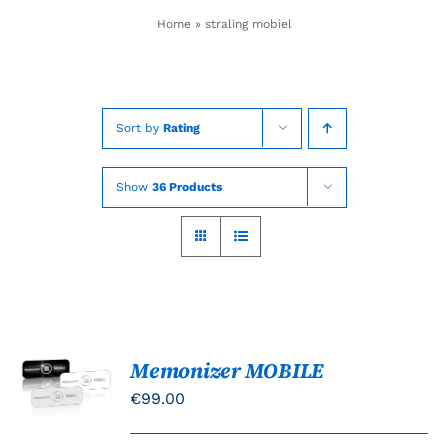
Skip
Home
»
straling mobiel
to
content
Sort by
Rating
Show
36 Products
Memonizer MOBILE
Gewaardeerd
OPTIES
5.00
uit 5
SELECTEREN
€
99.00
DIT
/
PRODUCT
DETAILS