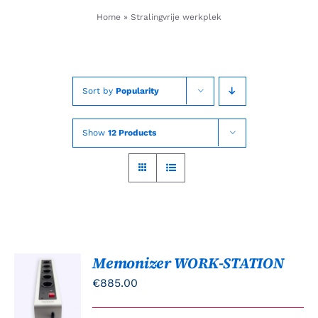
Skip
Home
»
Stralingvrije werkplek
to
content
Sort by
Popularity
Show
12 Products
Memonizer WORK-STATION
TOEVOEGEN
AAN
€
885.00
WINKELWAGEN
/