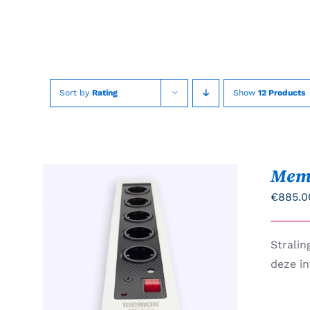
Skip
to
content
Sort by
Rating
Show
12 Products
Mem
€
885.0
Strali
TOEVOEGEN AAN
deze i
WINKELWAGEN
/
QUICK
VIEW