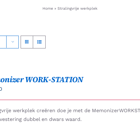
Home
»
Stralingvrije werkplek
onizer WORK-STATION
0
ngvrije werkplek creëren doe je met de MemonizerWORKS
nvestering dubbel en dwars waard.