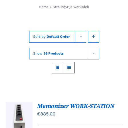
Skip
Home
»
Stralingvrije werkplek
to
content
Sort by
Default Order
Show
36 Products
Memonizer WORK-STATION
TOEVOEGEN
AAN
€
885.00
WINKELWAGEN
/