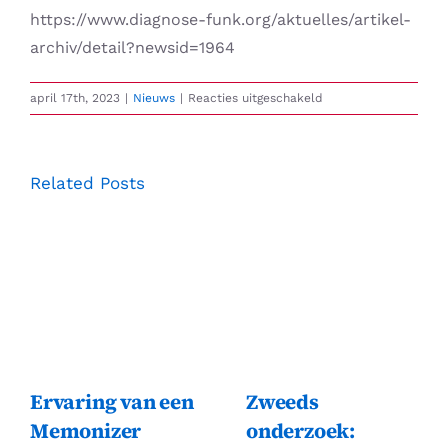
https://www.diagnose-funk.org/aktuelles/artikel-
archiv/detail?newsid=1964
voor
april 17th, 2023
|
Nieuws
|
Reacties uitgeschakeld
“Elektrogevoeligheid
is
meetbaar”
Related Posts
Ervaring van een
Zweeds
Memonizer
onderzoek: