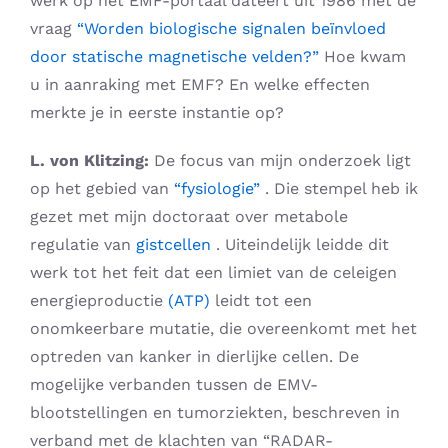
werk op het EMF-portaal dateert uit 1986 met de
vraag
“Worden biologische signalen beïnvloed
door statische magnetische velden?”
Hoe kwam
u in aanraking met EMF? En welke effecten
merkte je in eerste instantie op?
L. von Klitzing:
De focus van mijn onderzoek ligt
op het gebied van
“fysiologie”
. Die stempel heb ik
gezet met mijn doctoraat over metabole
regulatie van
gistcellen
. Uiteindelijk leidde dit
werk tot het feit dat een limiet van de celeigen
energieproductie
(ATP)
leidt tot een
onomkeerbare mutatie, die overeenkomt met het
optreden van kanker in dierlijke cellen. De
mogelijke verbanden tussen de EMV-
blootstellingen en tumorziekten, beschreven in
verband met de klachten van “RADAR-