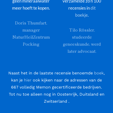
geen mineraalwater
verzamelde zo’n 100
meer hoeft te kopen.
recensies in
dit
boekje
.
Doris Thumfart,
manager
Tilo Rössler,
NaturHeilZentrum
studeerde
Pocking
geneeskunde, werd
later advocaat.
Naast het in de laatste recensie benoemde
boek
,
kan je
hier
ook kijken naar de adressen van de
667 volledig Memon gecertificeerde bedrijven.
Tot nu toe alleen nog in Oostenrijk, Duitsland en
Zwitserland .