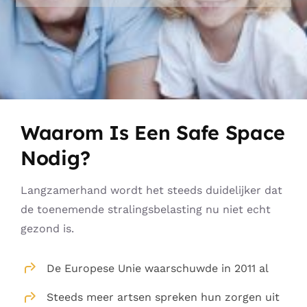
Shop – Bescherming huisdieren
Producten (alles)
Winkelwagen
Waarom Is Een Safe Space
Waarom Memon
Nodig?
Memon werking
Langzamerhand wordt het steeds duidelijker dat
de toenemende stralingsbelasting nu niet echt
gezond is.
Memon bedrijf
De Europese Unie waarschuwde in 2011 al
FAQ
Steeds meer artsen spreken hun zorgen uit