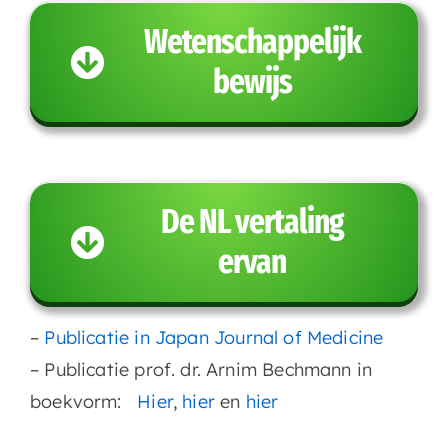
Wetenschappelijk
bewijs
De NL vertaling
ervan
–
Publicatie in Japan Journal of Medicine
– Publicatie prof. dr. Arnim Bechmann in
boekvorm:
Hier
,
hier
en
hier