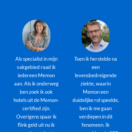
Als specialist in mijn
Toen ik herstelde na
vakgebied raad ik
een
iedereen Memon
levensbedreigende
aan. Als ik onderweg
ziekte, waarin
ben zoek ik ook
Memon een
hotels uit de Memon-
duidelijke rol speelde,
certified zijn.
ben ik me gaan
Overigens spaar ik
verdiepen in dit
flink geld uit nu ik
fenomeen. Ik