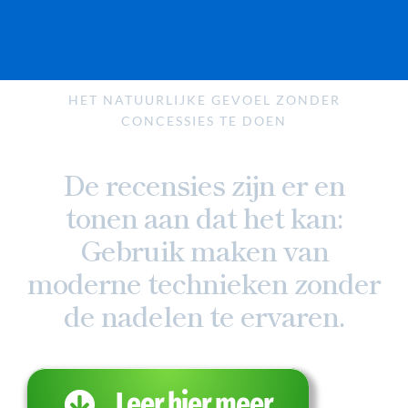
HET NATUURLIJKE GEVOEL ZONDER
CONCESSIES TE DOEN
De recensies zijn er en
tonen aan dat het kan:
Gebruik maken van
moderne technieken zonder
de nadelen te ervaren.
Leer hier meer