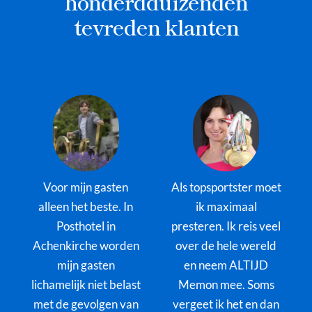
honderdduizenden
tevreden klanten
Voor mijn gasten
Als topsportster moet
alleen het beste. In
ik maximaal
Posthotel in
presteren. Ik reis veel
Achenkirche worden
over de hele wereld
mijn gasten
en neem ALTIJD
lichamelijk niet belast
Memon mee. Soms
met de gevolgen van
vergeet ik het en dan