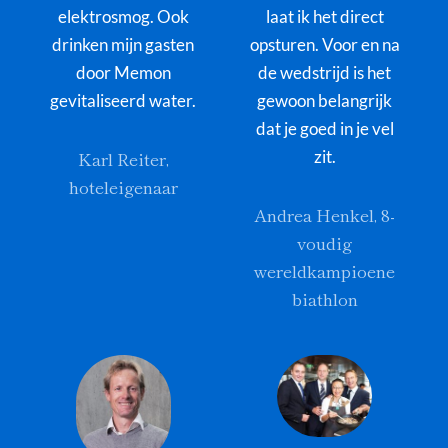
elektrosmog. Ook
laat ik het direct
drinken mijn gasten
opsturen. Voor en na
door Memon
de wedstrijd is het
gevitaliseerd water.
gewoon belangrijk
dat je goed in je vel
Karl Reiter,
zit.
hoteleigenaar
Andrea Henkel, 8-
voudig
wereldkampioene
biathlon