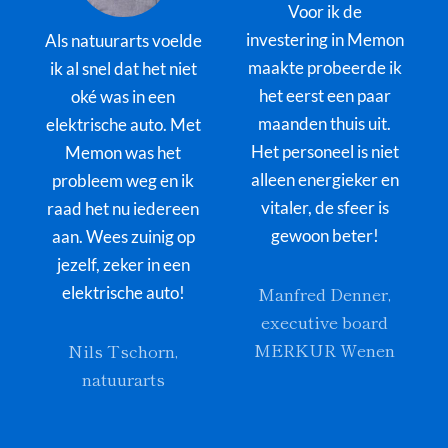
Voor ik de
investering in Memon
Als natuurarts voelde
maakte probeerde ik
ik al snel dat het niet
het eerst een paar
oké was in een
maanden thuis uit.
elektrische auto. Met
Het personeel is niet
Memon was het
alleen energieker en
probleem weg en ik
vitaler, de sfeer is
raad het nu iedereen
gewoon beter!
aan. Wees zuinig op
jezelf, zeker in een
Manfred Denner,
elektrische auto!
executive board
MERKUR Wenen
Nils Tschorn,
natuurarts